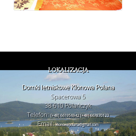
LOKALIZACJA
Domki letniskowe Klonowa Polana
Spacerowa 5
38-610 Polańczyk
Telefon:
[+48] 661956942 [+48] 667870123
Email:
klonowapolana@gmail.com